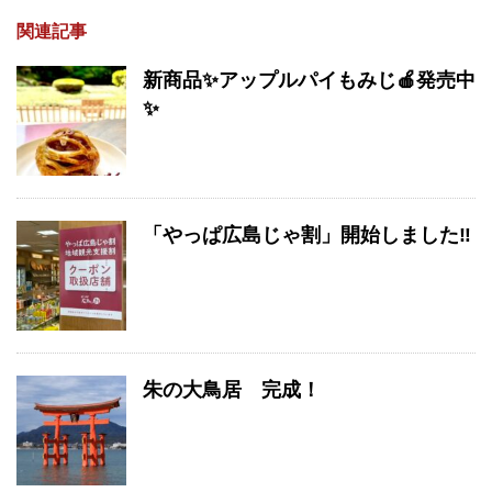
関連記事
新商品✨アップルパイもみじ🍎発売中
✨
「やっぱ広島じゃ割」開始しました‼
朱の大鳥居 完成！