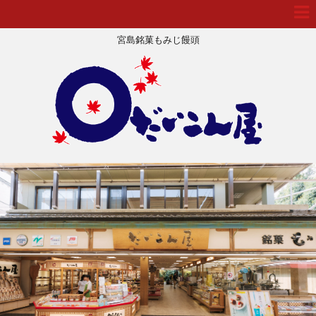
宮島銘菓もみじ饅頭