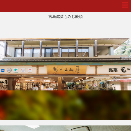
宮島銘菓もみじ饅頭