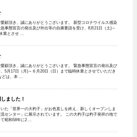
せ
愛顧頂き、誠にありがとうございます。 新型コロナウイルス感染
急事態宣言の発出及び外出等の自粛要請を受け、8月21日（土)～
業とさせ ...
せ
愛顧頂き、誠にありがとうございます。 緊急事態宣言の発出及び
、5月17日（月)～６月20日（日）まで臨時休業とさせていただき
は、本 ...
開しました！
ていた「世界一の大杓子」がお色直しを終え、新しくオープンしま
流センター」に展示されています。 この大杓子は杓子発祥の地で
和58年に2 ...