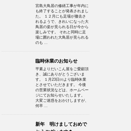
宮島大鳥居の修繕工事が年内に
も終了することが発表されまし
た。 １２月にも足場が撤去さ
れるようで、きれいになった大
鳥居の姿が見られる日が今から
楽しみです。 それと同時に足
場に囲われた大鳥居が見られる
のも ...
臨時休業のお知らせ
平素よりだいこん屋をご愛顧頂
き、誠にありがとうございま
す。 １月23日㈰より臨時休業
とさせていただきます。 今後
の営業状況などは、ホームペー
ジにてお知らせいたします。
大変ご迷惑をおかけしますが、
何卒 ...
新年 明けましておめで