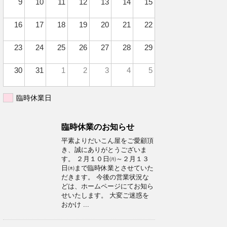
9
10
11
12
13
14
15
16
17
18
19
20
21
22
23
24
25
26
27
28
29
30
31
1
2
3
4
5
臨時休業日
臨時休業のお知らせ
平素よりだいこん屋をご愛顧頂
き、誠にありがとうございま
す。 ２月１０日㈪～２月１３
日㈭まで臨時休業とさせていた
だきます。 今後の営業状況な
どは、ホームページにてお知ら
せいたします。 大変ご迷惑を
おかけ ...