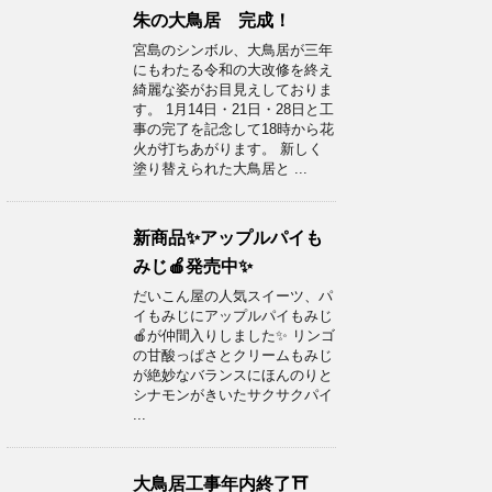
朱の大鳥居 完成！
宮島のシンボル、大鳥居が三年
にもわたる令和の大改修を終え
綺麗な姿がお目見えしておりま
す。 1月14日・21日・28日と工
事の完了を記念して18時から花
火が打ちあがります。 新しく
塗り替えられた大鳥居と ...
新商品✨アップルパイも
みじ🍎発売中✨
だいこん屋の人気スイーツ、パ
イもみじにアップルパイもみじ
🍎が仲間入りしました✨ リンゴ
の甘酸っぱさとクリームもみじ
が絶妙なバランスにほんのりと
シナモンがきいたサクサクパイ
...
大鳥居工事年内終了⛩