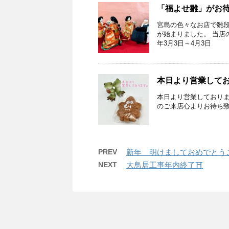
「福よせ雛」がお待
宮島の色々なお店で雛
が始まりました。 当店
年3月3日～4月3日
本日より営業して
本日より営業しておりま
のご来店心よりお待ち致し
PREV
新年 明けましておめでとうご
NEXT
大鳥居工事年内終了⛩