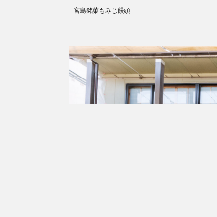
宮島銘菓もみじ饅頭