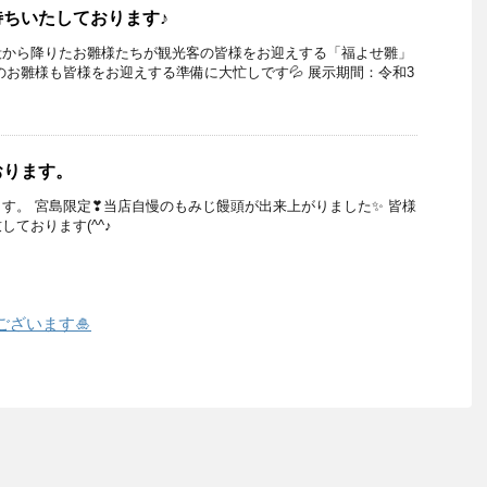
ちいたしております♪
段から降りたお雛様たちが観光客の皆様をお迎えする「福よせ雛」
のお雛様も皆様をお迎えする準備に大忙しです💦 展示期間：令和3
おります。
す。 宮島限定❣当店自慢のもみじ饅頭が出来上がりました✨ 皆様
ております(^^♪
ざいます🎍