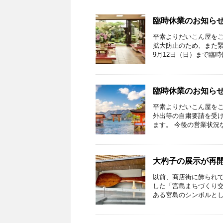
臨時休業のお知ら
平素よりだいこん屋をご
拡大防止のため、また緊
9月12日（日）まで臨時休
臨時休業のお知ら
平素よりだいこん屋をご
外出等の自粛要請を受け
ます。 今後の営業状況など
大杓子の展示が再
以前、商店街に飾られ
した「宮島まちづくり交
ある宮島のシンボルとして昭