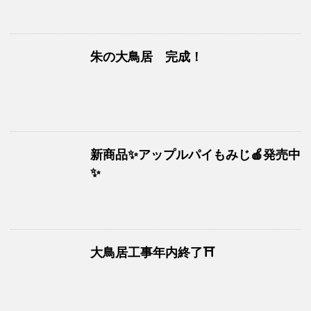
朱の大鳥居 完成！
新商品✨アップルパイもみじ🍎発売中
✨
大鳥居工事年内終了⛩