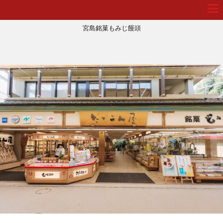
宮島銘菓もみじ饅頭