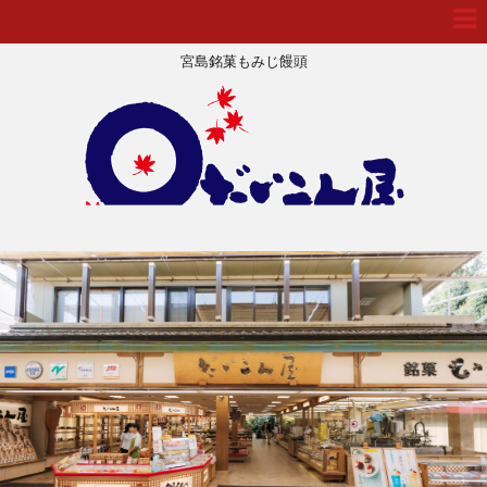
宮島銘菓もみじ饅頭