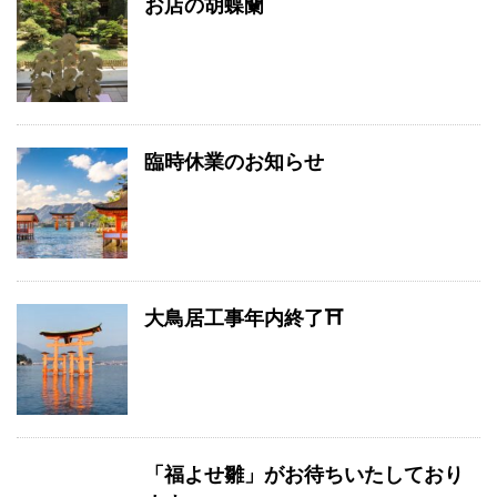
お店の胡蝶蘭
臨時休業のお知らせ
大鳥居工事年内終了⛩
「福よせ雛」がお待ちいたしており